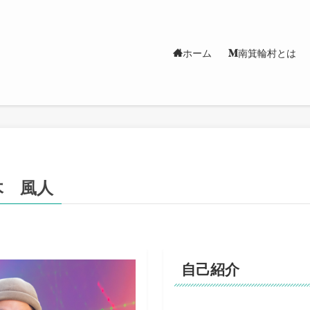
ホーム
南箕輪村とは
木 風人
自己紹介