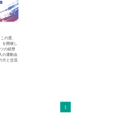
。この度、
up』を開催し
ーツの経歴
人の運動会
の方と交流
1