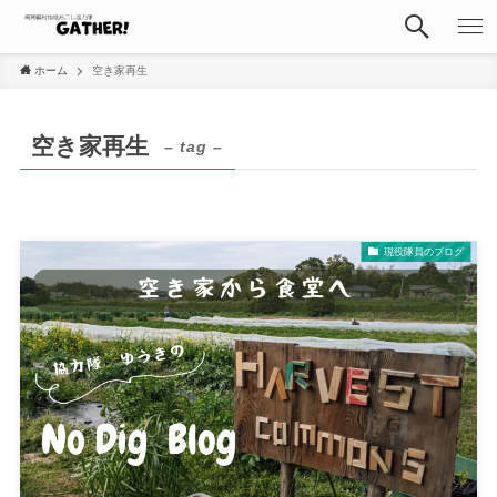
ホーム
空き家再生
空き家再生
– tag –
現役隊員のブログ