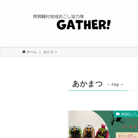
ホーム
あかまつ
あかまつ
– tag –
地域おこ