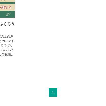
ふくろう
に大芝高原
うのハンド
。まつぼっ
いふくろう
って個性が
1