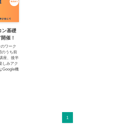
コン基礎
”開催！
けのワーク
間のうち前
ン講座、後半
楽しみアク
oogle機
1