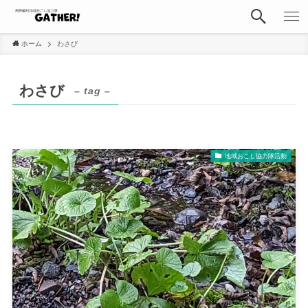
ホーム
わさび
わさび
– tag –
地域おこし協力隊活動