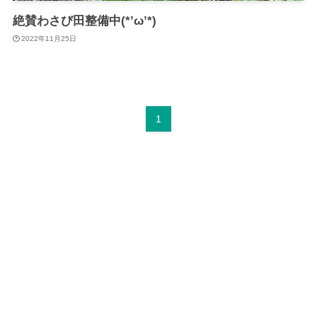
絶賛わさび田整備中(*’ω’*)
2022年11月25日
1