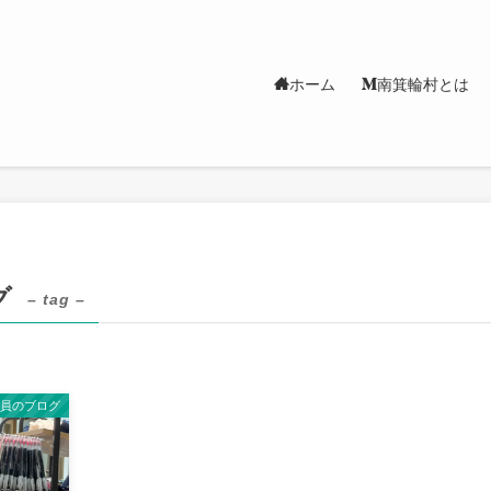
ホーム
南箕輪村とは
グ
– tag –
隊員のブログ