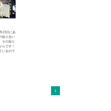
月23日にあ
の知り合い
、その知り
からです！
ているので
1