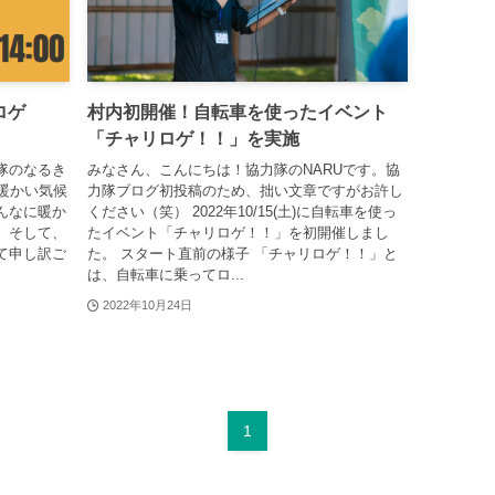
ロゲ
村内初開催！自転車を使ったイベント
「チャリロゲ！！」を実施
隊のなるき
みなさん、こんにちは！協力隊のNARUです。協
暖かい気候
力隊ブログ初投稿のため、拙い文章ですがお許し
んなに暖か
ください（笑） 2022年10/15(土)に自転車を使っ
。そして、
たイベント「チャリロゲ！！」を初開催しまし
て申し訳ご
た。 スタート直前の様子 「チャリロゲ！！」と
は、自転車に乗ってロ...
2022年10月24日
1