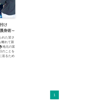
付け
護身術～
えられた皆さ
を離れて新
地元の富
日のことを
に送るため
1