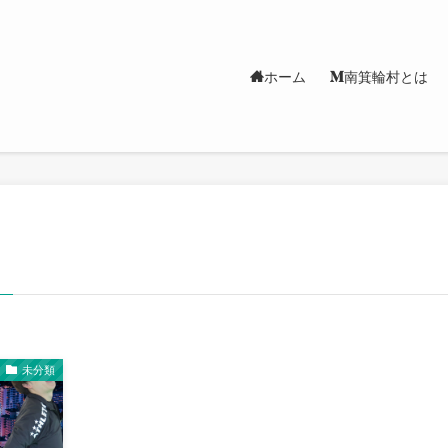
ホーム
南箕輪村とは
–
未分類