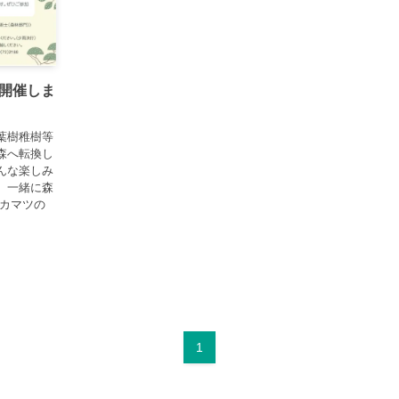
開催しま
葉樹稚樹等
森へ転換し
んな楽しみ
。一緒に森
アカマツの
1