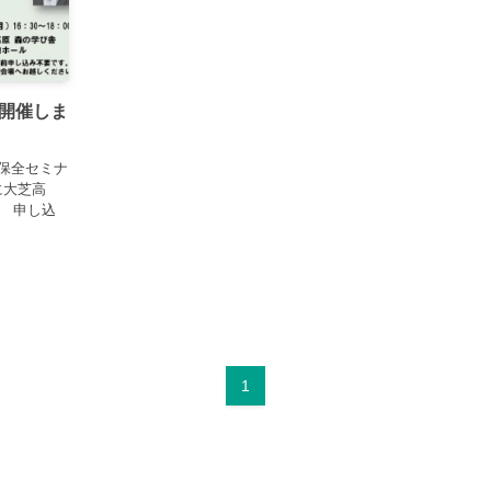
開催しま
性保全セミナ
に大芝高
。 申し込
1