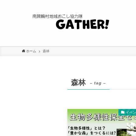
ホーム
森林
森林
– tag –
イベ