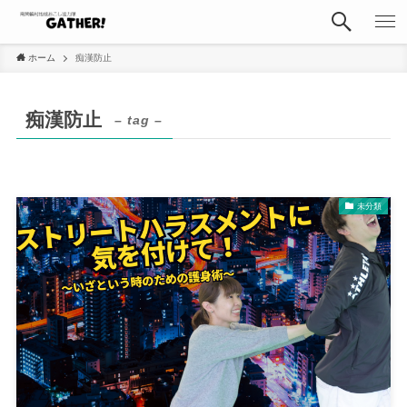
ホーム
痴漢防止
痴漢防止
– tag –
未分類