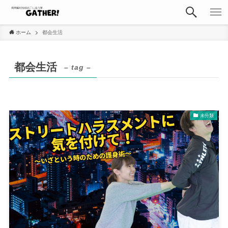
ホーム
都会生活
都会生活
– tag –
未分類