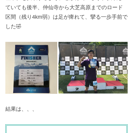
ていても後半、仲仙寺から大芝高原までのロード
区間（残り4km弱）は足が痺れて、攣る一歩手前で
した🤣
結果は、、、