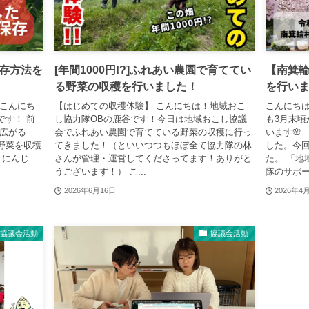
存方法を
[年間1000円!?]ふれあい農園で育ててい
【南箕輪
る野菜の収穫を行いました！
を行い
 こんにち
【はじめての収穫体験】 こんにちは！地域おこ
こんにち
です！ 前
し協力隊OBの鹿谷です！今日は地域おこし協議
も3月末
の広がる
会でふれあい農園で育てている野菜の収穫に行っ
います🌸
野菜を収穫
てきました！（といいつつもほぼ全て協力隊の林
した。今回
 にんじ
さんが管理・運営してくださってます！ありがと
た。 「地
うございます！） こ...
隊のサポー.
2026年6月16日
2026年4
協議会活動
協議会活動