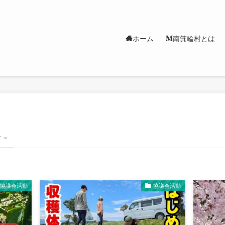
ホーム
南箕輪村とは
 –
協議会活動
協議会活動