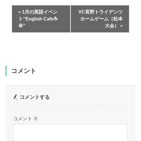
ベ
ン
«
1月の英語イベン
VC長野トライデンツ
ト
ト“English Cafe☕
ホームゲーム（松本
🍪”
大会）
»
ナ
ビ
ゲ
ー
シ
ョ
コメント
ン
コメントする
コメント
※