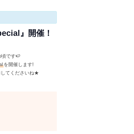
cial』開催！
頃です🍉
al
を開催します!
加してくださいね★