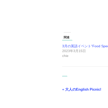
関連
3月の英語イベント“Food Speci
2023年3月15日
chie
イ
ベ
«
大人のEnglish Picnic!
ン
ト
ナ