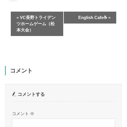
イ
ベ
ン
«
VC長野トライデン
English Cafe☕
»
ト
ツホームゲーム（松
本大会）
ナ
ビ
ゲ
ー
シ
ョ
コメント
ン
コメントする
コメント
※