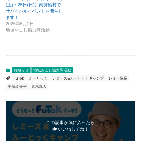
(土)・25日(日)】南箕輪村で
サバイバルイベントを開催し
ます！
2025年5月2日
地域おこし協力隊活動
お知らせ
地域おこし協力隊活動
FuTok
ふーとっく
レミーズ&ふーとっくキャンプ
レミー隊長
平塚玲美子
青木風人
この記事が気に入ったら
いいねしてね！