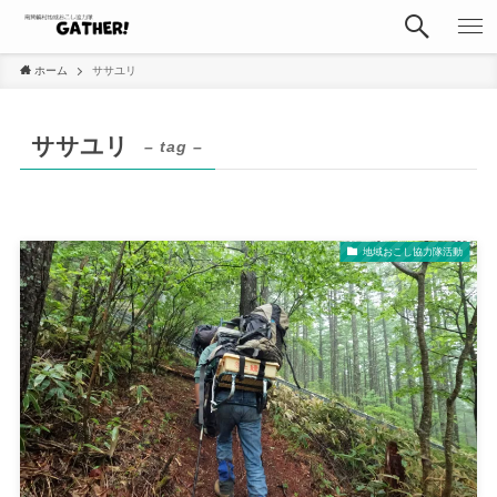
ホーム
ササユリ
ササユリ
– tag –
地域おこし協力隊活動