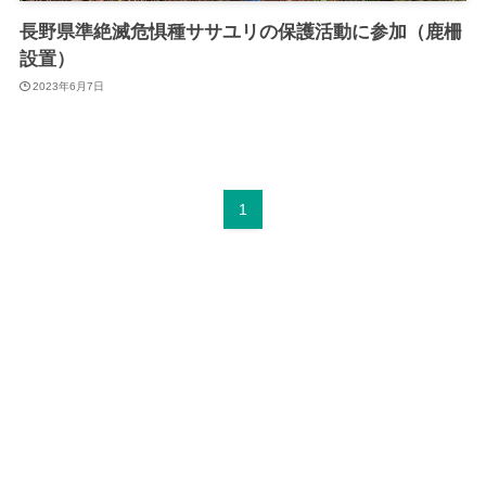
長野県準絶滅危惧種ササユリの保護活動に参加（鹿柵
設置）
2023年6月7日
1