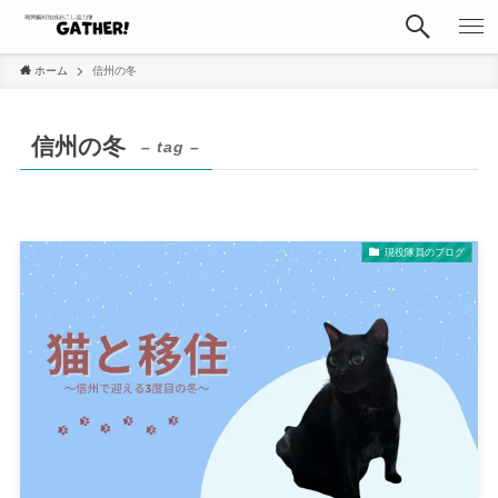
ホーム
信州の冬
信州の冬
– tag –
現役隊員のブログ