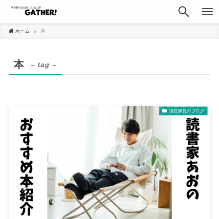
ホーム
本
本
– tag –
現役隊員のブログ