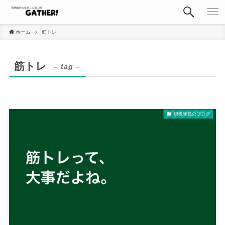
ホーム
筋トレ
筋トレ
– tag –
現役隊員のブログ