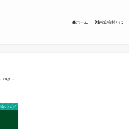
ホーム
南箕輪村とは
– tag –
隊員のブログ