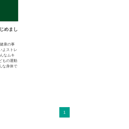
じめまし
近健康の事
いよストレ
そんなムキ
どもの運動
んな身体で
1