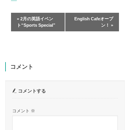
イ
ベ
ン
«
2月の英語イベン
English Cafeオープ
ト
ト“Sports Special”
ン！
»
ナ
ビ
ゲ
ー
シ
コメント
ョ
ン
コメントする
コメント
※