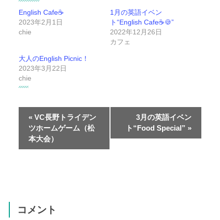
English Cafe☕
1月の英語イベン
2023年2月1日
ト“English Cafe☕🍪”
chie
2022年12月26日
カフェ
大人のEnglish Picnic！
2023年3月22日
chie
イ
ベ
ン
«
VC長野トライデン
3月の英語イベン
ト
ツホームゲーム（松
ト“Food Special”
»
本大会）
ナ
ビ
ゲ
ー
シ
ョ
コメント